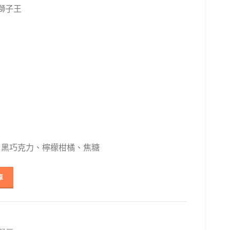
獅子王
、黑巧克力、檸檬柑橘、焦糖
品｜咖啡豆｜1磅 數量
車