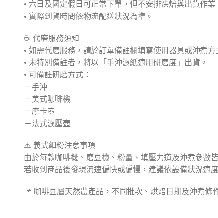
• 六日及國定假日可正常下單，但不安排烘焙與出貨作業
• 實際到貨時間依物流配送狀況為準。
☕ 代磨服務須知
• 如需代磨服務，請於訂單備註欄填寫使用器具或沖煮方
• 未特別備註者，將以「手沖濾紙適用研磨度」出貨。
• 可備註研磨方式：
－手沖
－美式咖啡機
－摩卡壺
－法式濾壓壺
⚠️ 義式細粉注意事項
由於每款咖啡機、磨豆機、粉量、填壓力道及沖煮參數
若收到商品後發現流速偏快或偏慢，建議依設備狀況適
📌 咖啡豆屬天然農產品，不同批次、烘焙日期及沖煮