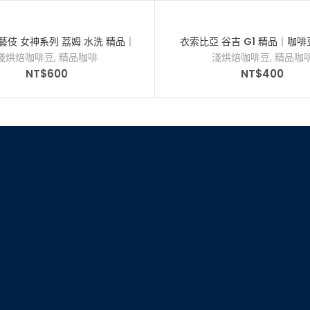
藝伎 女神系列 荔姆 水洗 精品｜
衣索比亞 谷吉 G1 精品｜咖
咖啡豆｜半磅
淺烘焙咖啡豆
,
精品咖啡
淺烘焙咖啡豆
,
精品咖
NT$
600
NT$
400