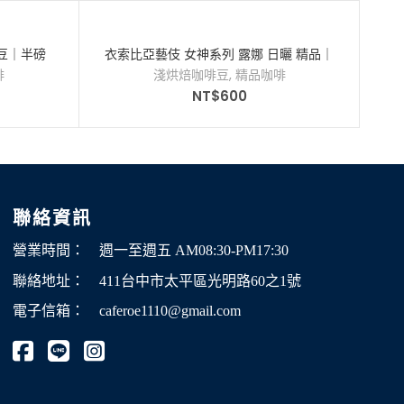
啡豆｜半磅
衣索比亞藝伎 女神系列 露娜 日曬 精品｜
咖啡豆｜半磅
啡
淺烘焙咖啡豆
,
精品咖啡
NT$
600
聯絡資訊
營業時間：
週一至週五 AM08:30-PM17:30
聯絡地址：
411台中市太平區光明路60之1號
電子信箱：
caferoe1110@gmail.com