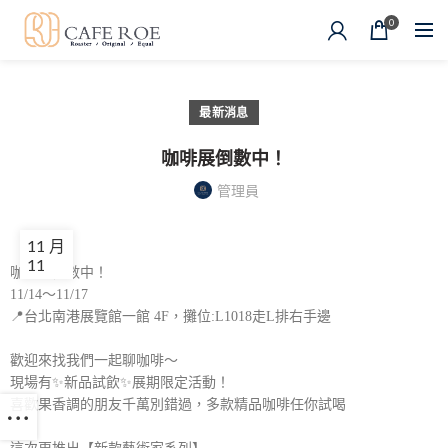
0
最新消息
咖啡展倒數中！
管理員
11 月
11
咖啡展倒數中！
11/14～11/17
📍台北南港展覽館一館 4F，攤位:L1018走L排右手邊
歡迎來找我們一起聊咖啡～
現場有✨新品試飲✨展期限定活動！
喜歡果香調的朋友千萬別錯過，多款精品咖啡任你試喝