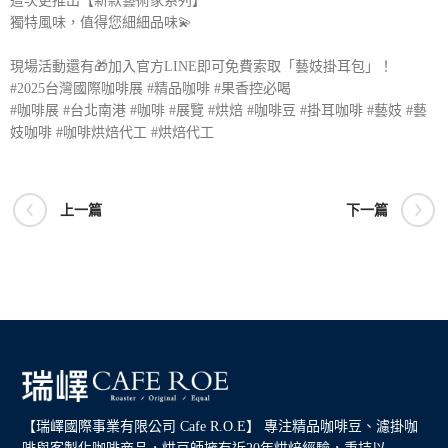
這次更推出【新款藝術家系列】
獨特風味，值得您細細品味💫
現場活動還有🎁加入官方LINE即可免費索取「藝妓掛耳包」！
#2025台灣國際咖啡展
#精品咖啡
#果香控必喝
#咖啡展
#台北南港
#咖啡
#展覽
#烘焙
#咖啡豆
#掛耳咖啡
#藝妓
#藝
妓咖啡
#咖啡烘焙代工
#烘焙代工
上一篇
下一篇
【瑞嶧國際事業有限公司 Cafe R.O.E】 專注精品咖啡豆、濾掛咖