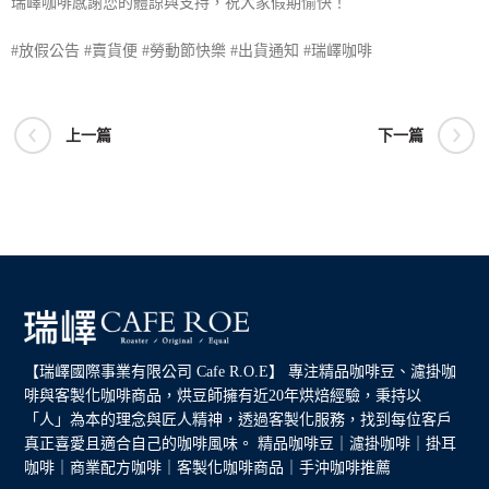
瑞嶧咖啡感謝您的體諒與支持，祝大家假期愉快！
#放假公告
#賣貨便
#勞動節快樂
#出貨通知
#瑞嶧咖啡
上一篇
下一篇
【瑞嶧國際事業有限公司 Cafe R.O.E】 專注精品咖啡豆、濾掛咖
啡與客製化咖啡商品，烘豆師擁有近20年烘焙經驗，秉持以
「人」為本的理念與匠人精神，透過客製化服務，找到每位客戶
真正喜愛且適合自己的咖啡風味。 精品咖啡豆｜濾掛咖啡｜掛耳
咖啡｜商業配方咖啡｜客製化咖啡商品｜手沖咖啡推薦